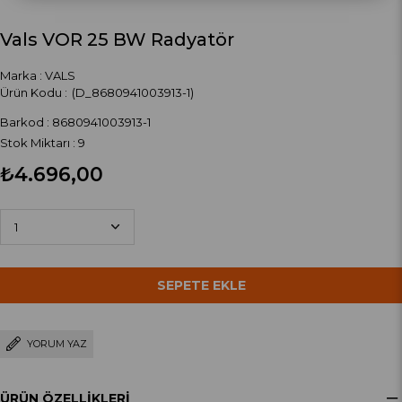
Vals VOR 25 BW Radyatör
Marka
:
VALS
(D_8680941003913-1)
Barkod
:
8680941003913-1
Stok Miktarı
:
9
₺4.696,00
YORUM YAZ
ÜRÜN ÖZELLIKLERI