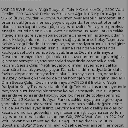
VOR 25 BW Elektrikli Yağlı Radyatör Teknik ÖzelliklerGüç: 2500 Watt
Gerilim: 220-240 Volt Frekans: 50 Hz Net Ağırlık: 8.7 Kg Brüt Ağırlık:
9.5 Kg Ürün Boyutları: 430*240*640mm Ayarlanabilir Termostat Isıtıcı,
ortam sıcaklığı istenilen seviyeye ulaştığında, termostat otomatik
olarak cihazı kapatır veya güç seviyesini azaltır. Bu sayede gereksiz
enerji tüketimi önlenir. 2500 Watt 3 Kademeli Isı Ayarı Farklı sıcaklık
ihtiyaçlarına göre ayar yaparak ortamı daha verimli ısıtırken, odanın
sıcaklık değişimlerine hızlıca uyum sağlayabilirsiniz. Kolay Taşıma ve
Kablo Yatağı Tekerlekli tasarımı sayesinde radyatörünüzü istediğiniz
ortama kolaylıkla taşıyabilirsiniz. Taşıma sırasında ve sonrasında
kabloyu özel bölmesinde toplayabilirsiniz. Devrilme Emniyeti
Devrilme emniyeti özelliği ile olası bir kaza durumunda güvenliğiniz
için tasarlanmıştır. Uyarıcı sensörleri sayesinde otomatik olarak
kapanır. Sessiz Çalışır Yağlı radyatör, dilimleri sayesinde sıcaklığı
uzun süre tutarak yavaşça yayar. Daha fazla dilim, radyatörün daha
fazla ısı depolamasına yardımcı olur.Dilim sayısı arttıkça, daha fazla
ısı yüzeyi ortaya çıkar ve bu da daha homojen bir ısı dağılımı sağlar. 11
Dilim Sessiz Çalışır Devrilme Emniyeti VOR 25 BB Elektrikli Yağlı
Radyatör Kolay Taşıma ve Kablo Yatağı Tekerlekli tasarımı sayesinde
radyatörünüzü istediğiniz ortama kolaylıkla taşıyabilirsiniz. Taşıma
sırasında ve sonrasında kabloyu özel bölmesinde toplayabilirsiniz.
2500 Watt 3 Kademeli Isı Ayarı Farklı sıcaklık ihtiyaçlarına göre ayar
yaparak ortamı daha verimli ısıtırken, odanın sıcaklık değişimlerine
hızlıca uyum sağlayabilirsiniz. Devrilme emniyeti özelliği ile olası bir
kaza durumunda güvenliğiniz için tasarlanmıştır. Uyarıcı sensörleri
sayesinde otomatik olarak kapanır. Güç: 2500 Watt Gerilim: 220-240
Volt Frekans: 50 Hz Net Ağırlık: 8.7 Kg Brüt Ağırlık: 9.5 Kg Ürün
Boyutları: 430*240*640mm Teknik ÖzelliklerAyarlanabilir Termostat