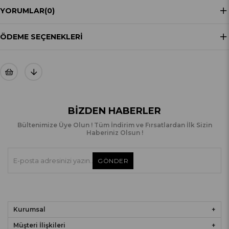
YORUMLAR
(0)
ÖDEME SEÇENEKLERI
BIZDEN HABERLER
Bültenimize Üye Olun ! Tüm İndirim ve Fırsatlardan İlk Sizin
Haberiniz Olsun !
GÖNDER
Kurumsal
Müşteri İlişkileri