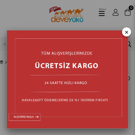
0
Menu
×
Anasayfa
Isıtma & Soğutma
Yağlı Radyatörler