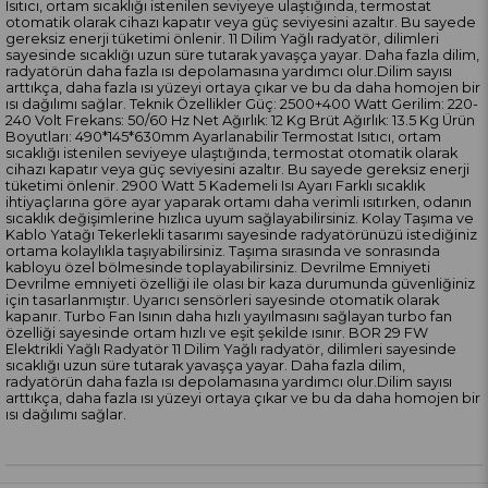
Isıtıcı, ortam sıcaklığı istenilen seviyeye ulaştığında, termostat
otomatik olarak cihazı kapatır veya güç seviyesini azaltır. Bu sayede
gereksiz enerji tüketimi önlenir. 11 Dilim Yağlı radyatör, dilimleri
sayesinde sıcaklığı uzun süre tutarak yavaşça yayar. Daha fazla dilim,
radyatörün daha fazla ısı depolamasına yardımcı olur.Dilim sayısı
arttıkça, daha fazla ısı yüzeyi ortaya çıkar ve bu da daha homojen bir
ısı dağılımı sağlar. Teknik Özellikler Güç: 2500+400 Watt Gerilim: 220-
240 Volt Frekans: 50/60 Hz Net Ağırlık: 12 Kg Brüt Ağırlık: 13.5 Kg Ürün
Boyutları: 490*145*630mm Ayarlanabilir Termostat Isıtıcı, ortam
sıcaklığı istenilen seviyeye ulaştığında, termostat otomatik olarak
cihazı kapatır veya güç seviyesini azaltır. Bu sayede gereksiz enerji
tüketimi önlenir. 2900 Watt 5 Kademeli Isı Ayarı Farklı sıcaklık
ihtiyaçlarına göre ayar yaparak ortamı daha verimli ısıtırken, odanın
sıcaklık değişimlerine hızlıca uyum sağlayabilirsiniz. Kolay Taşıma ve
Kablo Yatağı Tekerlekli tasarımı sayesinde radyatörünüzü istediğiniz
ortama kolaylıkla taşıyabilirsiniz. Taşıma sırasında ve sonrasında
kabloyu özel bölmesinde toplayabilirsiniz. Devrilme Emniyeti
Devrilme emniyeti özelliği ile olası bir kaza durumunda güvenliğiniz
için tasarlanmıştır. Uyarıcı sensörleri sayesinde otomatik olarak
kapanır. Turbo Fan Isının daha hızlı yayılmasını sağlayan turbo fan
özelliği sayesinde ortam hızlı ve eşit şekilde ısınır. BOR 29 FW
Elektrikli Yağlı Radyatör 11 Dilim Yağlı radyatör, dilimleri sayesinde
sıcaklığı uzun süre tutarak yavaşça yayar. Daha fazla dilim,
radyatörün daha fazla ısı depolamasına yardımcı olur.Dilim sayısı
arttıkça, daha fazla ısı yüzeyi ortaya çıkar ve bu da daha homojen bir
ısı dağılımı sağlar.