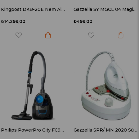
Kingpost DKB-20E Nem Alma Cihazı
Gazzella SY MGCL 04 Magical -Extra Tabanlık
₺14.299,00
₺499,00
Philips PowerPro City FC9332/07 900 W Toz Torbasız Süpürge
Gazzella SPR/ MN 2020 Süper Mini Elegant Buhar Kazanlı Ütü