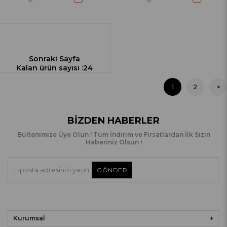
Sonraki Sayfa
Kalan ürün sayısı :
24
1
2
>
BIZDEN HABERLER
Bültenimize Üye Olun ! Tüm İndirim ve Fırsatlardan İlk Sizin
Haberiniz Olsun !
GÖNDER
Kurumsal