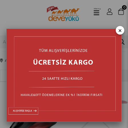
0
Menu
×
Anasayfa
Ev Aletleri
Sıralama
Filtreleme