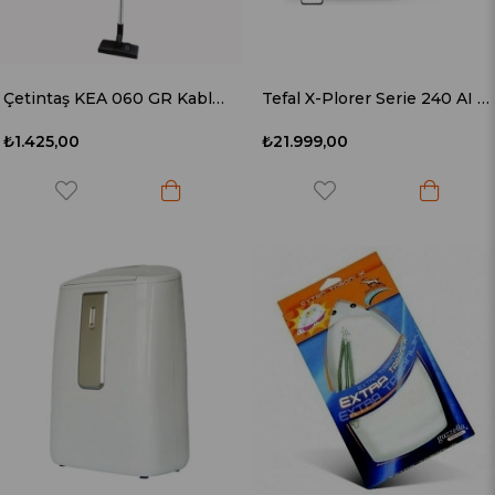
Çetintaş KEA 060 GR Kablolu Led Ekranlı Dik Süpürge
Tefal X-Plorer Serie 240 AI RG9675 Akıllı Robot Süpürge
₺1.425,00
₺21.999,00