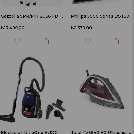
Gazzella SPR/MN 2036 FD Askıda Ütüleme Robotu
Philips 5000 Series DST5030/80 2400 W Buharlı Ütü
₺13.499,00
₺2.539,00
Electrolux UltraOne EUOC94DB 850 W Toz Torbalı Elektrikli Süpürge
Tefal FV6840 E0 Ultragliss Anti-Calc Plus 2800 W Buharlı Ütü