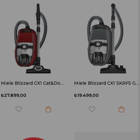
Miele Blizzard CX1 Cat&Dog SKCF5 Powerline Mango Kırmızısı Elektrikli Süpürge
Miele Blizzard CX1 SKRF5 Graphıt Grey Toz Torbasız Süpürge
₺27.899,00
₺19.499,00