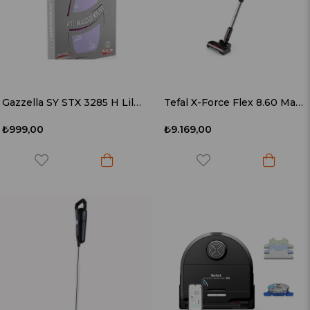
Gazzella SY STX 3285 H Lila Keçeli Ütü Masası Kılıfı
Tefal X-Force Flex 8.60 Max TY6T90TR Şarjlı Dikey Süpürge
₺999,00
₺9.169,00