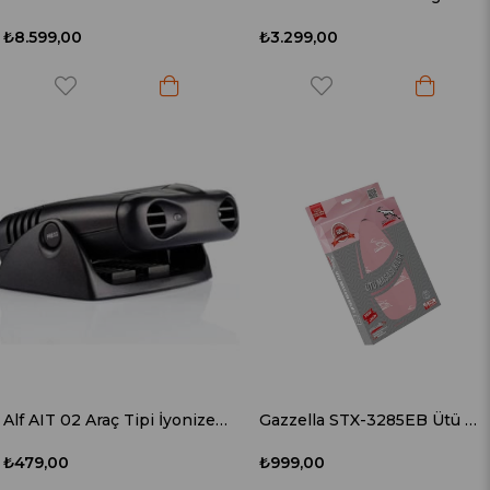
₺8.599,00
₺3.299,00
Alf AIT 02 Araç Tipi İyonizer Hava Temizleme Cihazı
Gazzella STX-3285EB Ütü Masası Bezi Pembe Renk
₺479,00
₺999,00