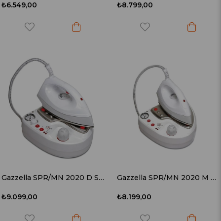
₺6.549,00
₺8.799,00
Gazzella SPR/MN 2020 D Süper Mini Elegant Manometreli-Buhar Ayarlı* 1 Litre (Deluxe) Buhar Kazanlı Ütü
Gazzella SPR/MN 2020 M Süper Mini Elegant Manometreli* 1 Litre Buhar Kazanlı Ütü
₺9.099,00
₺8.199,00