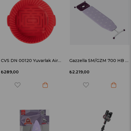
CVS DN 00120 Yuvarlak Airfryer Pişirme Kalıbı
Gazzella SM/GZM 700 HB Handy Board Ütü Masası
₺289,00
₺2.219,00