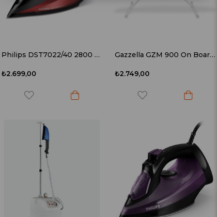
Philips DST7022/40 2800 W Buharlı Ütü
Gazzella GZM 900 On Board Ütü Masası
₺2.699,00
₺2.749,00