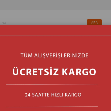
zmetik & Sağlık & Bakım
Beyaz Eşya & Ankastre
Isıtma & 
Vals SF16 LL Lily Ayaklı Va
Marka
:
VALS
(D_8680941003371)
Barkod
:
8680941003371
Stok Miktarı
:
6
₺2.239,00