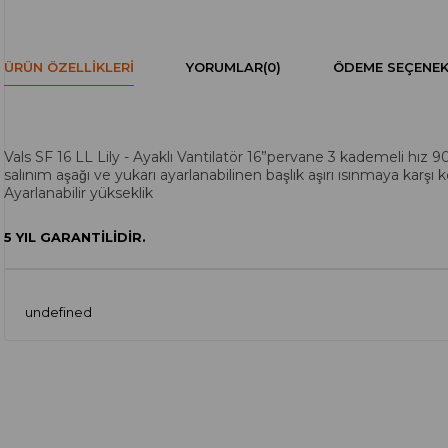
ÜRÜN ÖZELLIKLERI
YORUMLAR
(0)
ÖDEME SEÇENEK
Vals SF 16 LL Lily - Ayaklı Vantilatör 16”pervane 3 kademeli hız 9
salınım aşağı ve yukarı ayarlanabilinen başlık aşırı ısınmaya karş
Ayarlanabilir yükseklik
5 YIL GARANTİLİDİR.
undefined