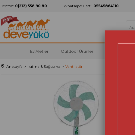
Telefon:
0(212) 558 90 80
Whatsapp Hattı:
05545864110
Ev Aletleri
Outdoor Ürünleri
Mutfak
Ko
Anasayfa
Isıtma & Soğutma
Vantilatör