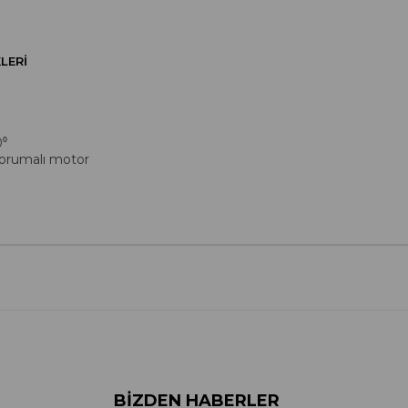
LERI
0⁰
ı korumalı motor
BIZDEN HABERLER