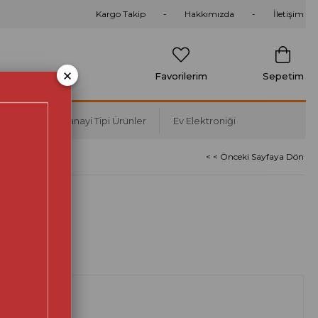
Kargo Takip
Hakkımızda
İletişim
×
Favorilerim
Sepetim
Soğutma
Sanayi Tipi Ürünler
Ev Elektroniği
< < Önceki Sayfaya Dön
ntilatör