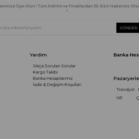
enimize Üye Olun ! Tüm İndirim ve Fırsatlardan İlk Sizin Haberiniz Ols
!
GÖNDER
Yardım
Banka Hes
Sıkça Sorulan Sorular
Kargo Takibi
Pazaryerle
Banka Hesaplarımız
İade & Değişim Koşulları
Trendyol
N11
Ç