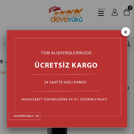
0
Menu
×
Anasayfa
Kozmetik & Sağlık & Bakım
Kişisel Bakım Ürünleri
Saç Sakal ve Tüy Makineleri
›