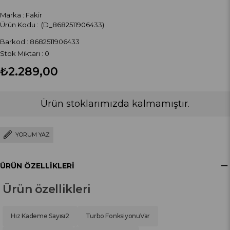
Marka
:
Fakir
(D_8682511906433)
Barkod
:
8682511906433
Stok Miktarı
:
0
₺2.289,00
Ürün stoklarımızda kalmamıştır.
YORUM YAZ
ÜRÜN ÖZELLIKLERI
Ürün özellikleri
Hız Kademe Sayısı
2
Turbo Fonksiyonu
Var