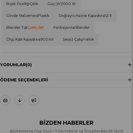
Bıçak Özelliği
Çelik
Güç (W)
1000 W
Gövde Malzemesi
Plastik
Doğrayıcı Hazne Kapasitesi
1,5 lt
Blender Tipi
Çoklu Set
Fonksiyonlar
Blender
Ölçü Kabı Kapasitesi
900 ml
Sessiz Çalışma
Yok
YORUMLAR
(0)
ÖDEME SEÇENEKLERI
BIZDEN HABERLER
Bültenimize Üye Olun ! Tüm İndirim ve Fırsatlardan İlk Sizin