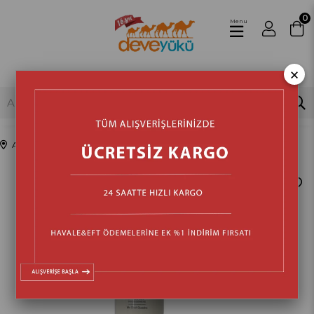
0
Menu
×
Anasayfa
Mutfak
Elektrikli Mutfak Aletleri
Blender