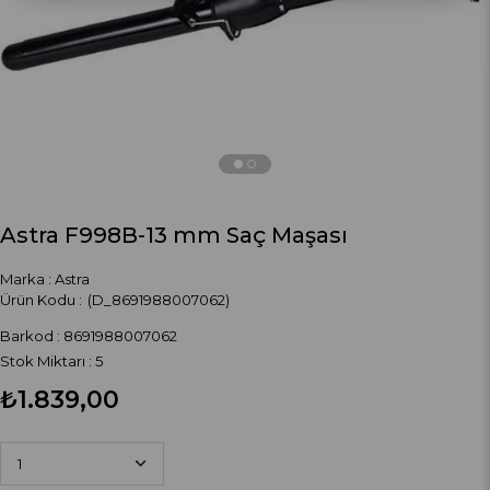
Astra F998B-13 mm Saç Maşası
Marka
:
Astra
(D_8691988007062)
Barkod
:
8691988007062
Stok Miktarı
:
5
₺1.839,00