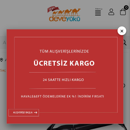
0
Menu
×
Anasayfa
Kozmetik & Sağlık & Bakım
Kişisel Bakım Ürünleri
Saç Düzleştiriciler
›