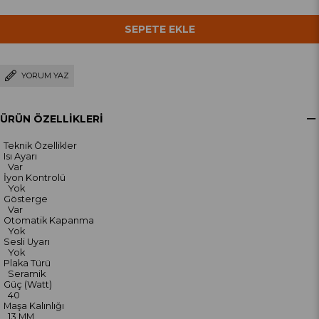
YORUM YAZ
ÜRÜN ÖZELLIKLERI
Teknik Özellikler
Isı Ayarı
Var
İyon Kontrolü
Yok
Gösterge
Var
Otomatik Kapanma
Yok
Sesli Uyarı
Yok
Plaka Türü
Seramik
Güç (Watt)
40
Maşa Kalınlığı
13 MM