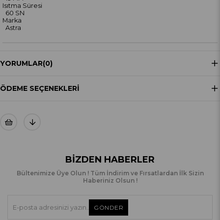
Isıtma Süresi
60 SN
Marka
Astra
YORUMLAR
(0)
ÖDEME SEÇENEKLERI
BIZDEN HABERLER
Bültenimize Üye Olun ! Tüm İndirim ve Fırsatlardan İlk Sizin
Haberiniz Olsun !
GÖNDER